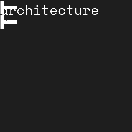
architecture
plan
libre
grille
Tag