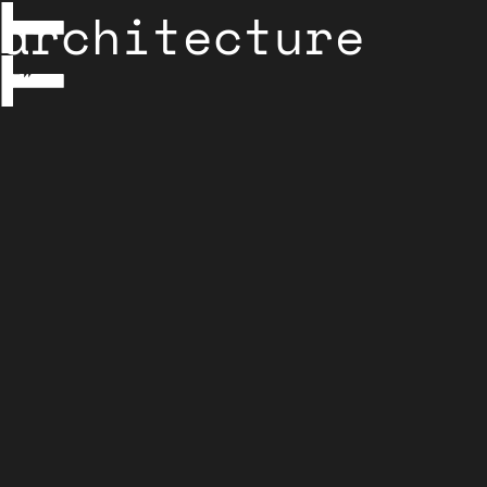
architecture
plan
libre
grille
Tag